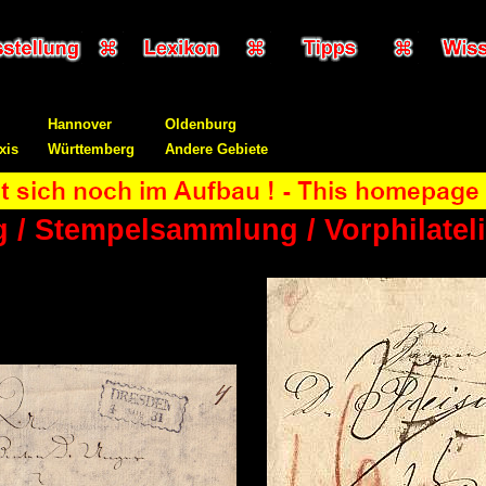
Hannover
Oldenburg
xis
Württemberg
Andere Gebiete
 / Stempelsammlung / Vorphilatel