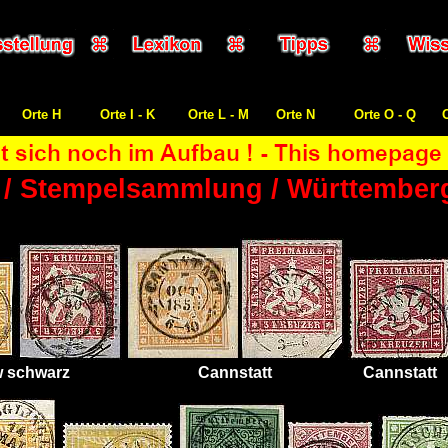
Orte H
Orte I - K
Orte L - M
Orte N
Orte O - Q
 / Stempelsammlung / Württemberg 
w schwarz
Cannstatt
Cannstatt