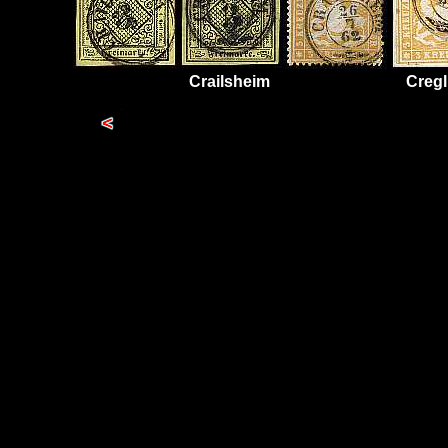
Crailsheim
Cregl