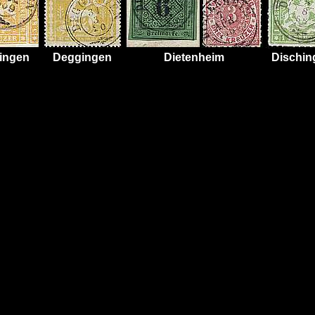
ingen
Deggingen
Dietenheim
Dischin