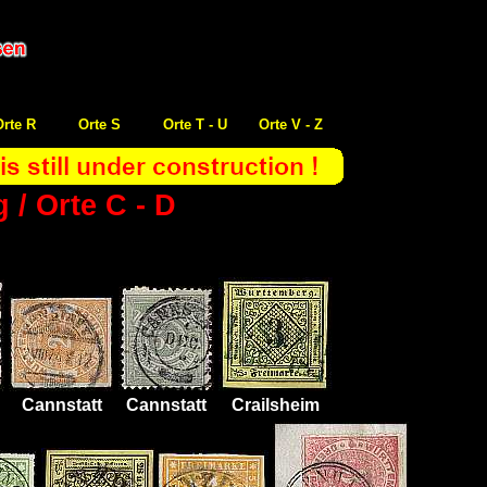
Orte R
Orte S
Orte T - U
Orte V - Z
/ Orte C - D
Cannstatt
Cannstatt
Crailsheim