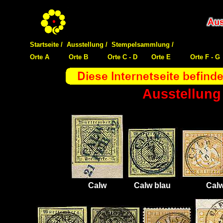
Startseite /
Ausstellung /
Stempelsammlung /
Orte A
Orte B
Orte C - D
Orte E
Orte F - G
Ausstellung
Calw
Calw blau
Cal