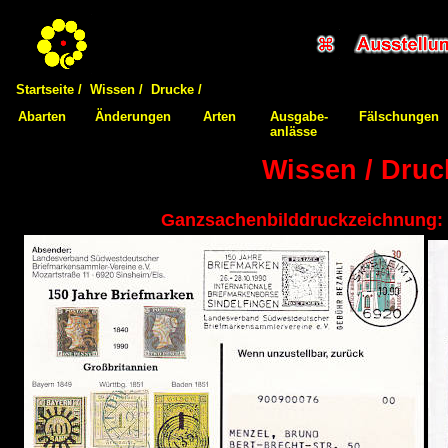
Startseite /
Wissen /
Drucke /
Abarten
Änderungen
Arten
Ausgabe-
Fälschungen
anlässe
Wissen / Druc
Ganzsachenbilddruckzeichnung: