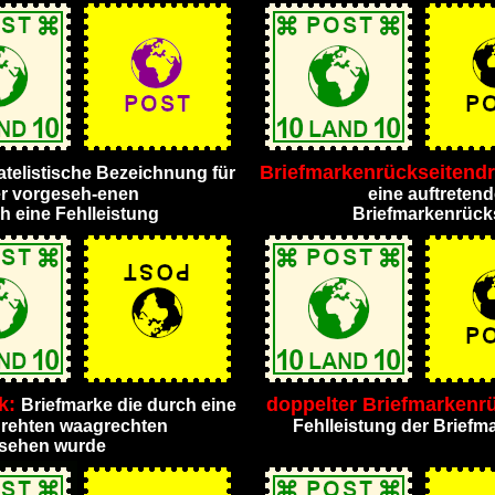
Briefmarkenrückseitendr
atelistische Bezeichnung für
er vorgeseh-enen
eine auftreten
h eine Fehlleistung
Briefmarkenrücks
ck:
doppelter Briefmarkenr
Briefmarke die durch eine
drehten waagrechten
Fehlleistung der Briefm
rsehen wurde