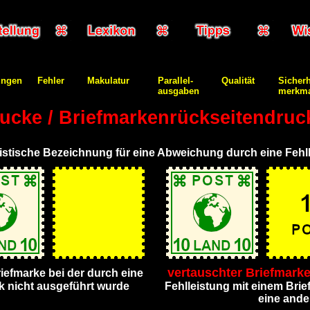
ungen
Fehler
Makulatur
Parallel-
Qualität
Sicherh
ausgaben
merkma
ucke / Briefmarkenrückseitendruc
listische Bezeichnung für eine Abweichung durch eine Feh
vertauschter Briefmark
iefmarke bei der durch eine
k nicht ausgeführt wurde
Fehlleistung mit einem Bri
eine ande