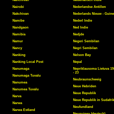
Nairobi
Nederlandse Antillen
Nakchivan
Nederlands Nieuw - Guin
Namibe
Nederl Indie
Nandgaon
Ned Indie
Namibia
Nedjde
Namur
Negeri Sembilan
Nancy
Negri Sembilan
Nanking
Nelson Bay
Nanking Local Post
Nepal
Nanumaga
Nepriklausoma Lietuva 194
- 23
Nanumaga Tuvalu
Neubraunschweig
Nanumea
Neue Hebriden
Nanumea Tuvalu
Neue Republik
Narva
Neue Republik in Sudafri
Narwa
Neufundland
Narwa Estland
Neuguinea (deutsch)