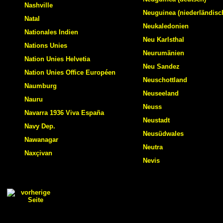
Nashville
Neuguinea (niederländisc
Natal
Neukaledonien
Nationales Indien
Neu Karlsthal
Nations Unies
Neurumänien
Nation Unies Helvetia
Neu Sandez
Nation Unies Office Européen
Neuschottland
Naumburg
Neuseeland
Nauru
Neuss
Navarra 1936 Viva España
Neustadt
Navy Dep.
Neusüdwales
Nawanagar
Neutra
Naxçivan
Nevis