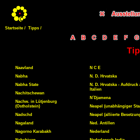
Startseite /
Tipps /
Tip
Naavland
N C E
Nabha
N. D. Hrvatska
Nabha State
N. D. Hrvatska - Aufdruck 
Italien
Nachitschewan
N´Djamena
Nachw. in Lütjenburg
(Ostholstein)
Neapel (unabhängiger Sta
Nadschd
Neapel (alliierte Besetzun
Nagaland
Ned. Antillen
Nagorno Karabakh
Nederland
Nahchivan
Nederlansch Indie