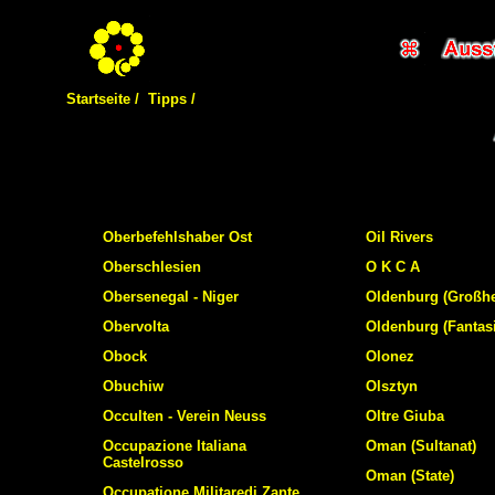
Startseite /
Tipps /
Oberbefehlshaber Ost
Oil Rivers
Oberschlesien
O K C A
Obersenegal - Niger
Oldenburg (Großh
Obervolta
Oldenburg (Fantas
Obock
Olonez
Obuchiw
Olsztyn
Occulten - Verein Neuss
Oltre Giuba
Occupazione Italiana
Oman (Sultanat)
Castelrosso
Oman (State)
Occupatione Militaredi Zante