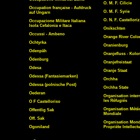
O. M. F. Cilicie
Occupation française - Aufdruck
O. M. F. Syrie
auf Ungarn
O. N. F. Castellori
Occupazione Militare Italiana
Isola Cefalonia e Itaca
Onikschten
Occussi - Ambeno
Orange River Colo
Ochtyrka
Oranienburg
Odenpäh
Oranjefluss - Kolo
Ödenburg
Oranjefreistaat
Odesa
Oranje Staat
Odessa (Fantasiemarken)
Orchha
Odessa (polnische Post)
Orchha State
Oederan
Organisation inter
les Réfugiés
O F Castelloriso
Organisation Mété
Offentlig Sak
Mondiale
Off. Sak
Organisation Mondi
Ogoniland
Propriéte Intellectu