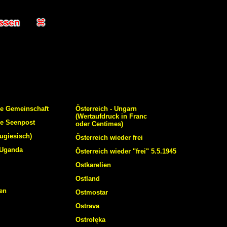
he Gemeinschaft
Österreich - Ungarn
(Wertaufdruck in Franc
he Seenpost
oder Centimes)
tugiesisch)
Österreich wieder frei
 Uganda
Österreich wieder "frei" 5.5.1945
Ostkarelien
Ostland
en
Ostmostar
Ostrava
Ostrołęka