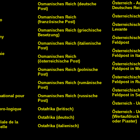
Österreich - A
Osmanisches Reich (deutsche
Deutsches Re
Post)
Österreichisch
Osmanisches Reich
zo
(französische Post)
Österreichisch
Levante
Osmanisches Reich (griechische
Besetzung)
ny
Österreichisc
Feldpost
Osmanisches Reich (italienische
Post)
Österreichisch
nie
Feldpost in Ita
Osmanisches Reich
(österreichische Post)
Österreichisc
Feldpost in M
Osmanisches Reich (polnische
Post)
Österreichisch
Feldpost in 
Osmanisches Reich (rumänische
Post)
Österreichisch
Feldpost in S
national pour
Osmanisches Reich (russische
Post)
Österreich - 
oro-logique
Ostafrika (britisch)
Österreich - 
(Wertaufdruck
Ostafrika (deutsch)
oder Piaster)
ale de la
Ostafrika (italienisch)
elle