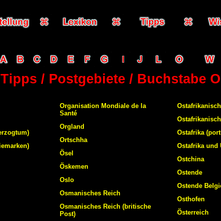
Tipps / Postgebiete / Buchstabe O
Organisation Mondiale de la
Ostafrikanisc
Santé
Ostafrikanisc
Orgland
erzogtum)
Ostafrika (por
Ortschha
iemarken)
Ostafrika und
Ösel
Ostchina
Öskemen
Ostende
Oslo
Ostende Belgi
Osmanisches Reich
Osthofen
Osmanisches Reich (britische
Österreich
Post)