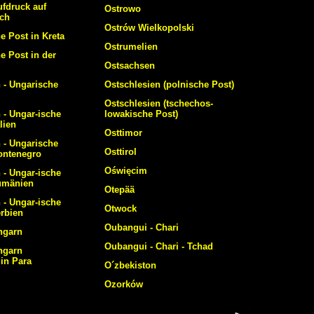
ufdruck auf
Ostrowo
ich
Ostrów Wielkopolski
e Post in Kreta
Ostrumelien
e Post in der
Ostsachsen
h - Ungarische
Ostschlesien (polnische Post)
Ostschlesien (tschechos-
 - Ungar-ische
lowakische Post)
lien
Osttimor
h - Ungarische
Osttirol
ontenegro
Oświęcim
 - Ungar-ische
Rumänien
Otepää
 - Ungar-ische
Otwock
erbien
Oubangui - Chari
Ungarn
Oubangui - Chari - Tchad
Ungarn
 in Para
O´zbekiston
Ozorków