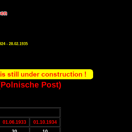
24 - 28.02.1935
(Polnische Post)
01.06.1933
01.10.1934
20
10